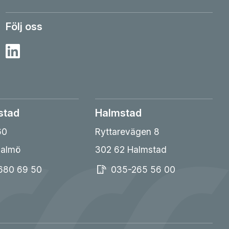
Följ oss
Besök Sesab på Linkedin
stad
Halmstad
60
Ryttarevägen 8
Malmö
302 62 Halmstad
680 69 50
035-265 56 00